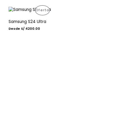
D
O
P
Oferta
U
E
R
Samsung S24 Ultra
C
N
Desde S/ 4200.00
O
T
O
D
O
F
U
E
E
C
N
R
T
O
T
O
F
A
E
E
N
R
O
T
F
A
E