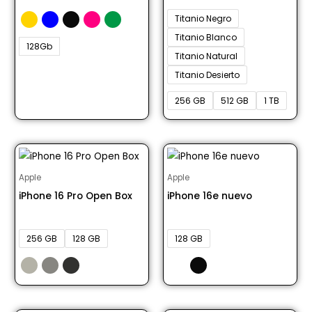
Titanio Negro
Titanio Blanco
128Gb
Titanio Natural
Titanio Desierto
256 GB
512 GB
1 TB
Apple
Apple
iPhone 16 Pro Open Box
iPhone 16e nuevo
Desde S/ 4723.00
Desde S/ 3150.00
256 GB
128 GB
128 GB