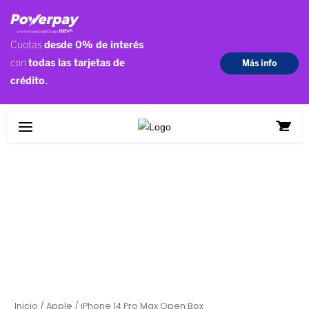
Ir
al
contenido
iPhone
14
Pro
Max
Open
Box
cantidad
Inicio
/
Apple
/ iPhone 14 Pro Max Open Box