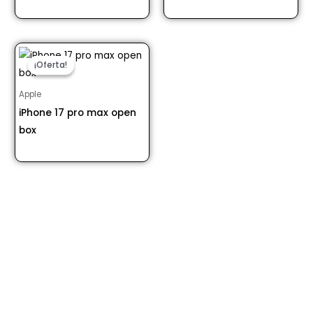
Desde S/ 3499.00
¡Oferta!
¡Oferta!
Apple
iPhone 17 pro max open
box
Desde S/ 5659.89